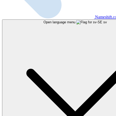
Nameshift.
Open language menu
sv